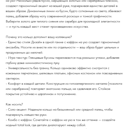
на ухо! Несколько рядов бусин, мерцающих золотым или серебряным блеском,
создают гармоничный акцент на вашей руке, подчеркивая единство деталей в
вашем образе. Динамичные линии из бусин, будто сотканные из света, обвивают
палец, добавляя образу ноту современной роскоши и тонкой графичности.
Выберите золото для теплого сияния или серебро для прохладной элегантности
— и пусть каждый жест станет произведением искусства.
Почему это кольцо дополнит вашу коллекцию?
- Единство стиля: Дизайн в одной гамме с каффом на ухо создает гармоничный
ансамбль. Носите их вместе или по отдельности — ваш образ будет цельным и
продуманным до мелочей.
- Игра текстур: Глянцевые бусины переливаются под разными углами, добавляя
глубину даже минималистичному луку.
- Универсальность без границ: Кольцо одинаково эффектно смотрится с
кожаными перчатками, шелковым платьем, офисным костюмом или повседневным
свитером.
- Комфорт в каждой детали: Конструкция из гипоаллергенного металла (позолота
или серебрение) повторяет анатомию пальца, не сдавливая его. Стойкое
покрытие устойчиво к царапинам и потускнению.
Как носить?
- Соло-акцент: Наденьте кольцо на безымянный или средний палец, чтобы
подчеркнуть изящество руки.
- Комбо с каффом: Сочетайте с каффом на ухо в том же оттенке — создайте
модный total look, где детали диалогируют между собой.