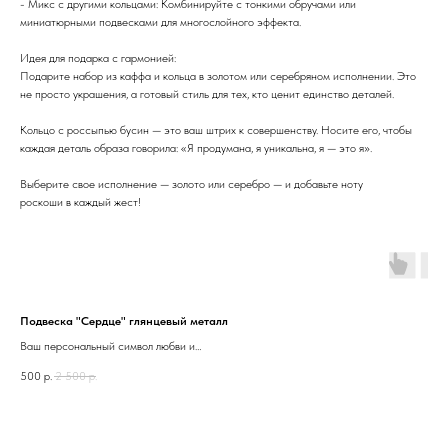
- Микс с другими кольцами: Комбинируйте с тонкими обручами или
миниатюрными подвесками для многослойного эффекта.
Идея для подарка с гармонией:
Подарите набор из каффа и кольца в золотом или серебряном исполнении. Это
не просто украшения, а готовый стиль для тех, кто ценит единство деталей.
Кольцо с россыпью бусин — это ваш штрих к совершенству. Носите его, чтобы
каждая деталь образа говорила: «Я продумана, я уникальна, я — это я».
Выберите свое исполнение — золото или серебро — и добавьте ноту
роскоши в каждый жест!
Подвеска "Сердце" глянцевый металл
р
Ваш персональный символ любви и
р
нежности
500
р.
2 500
р.