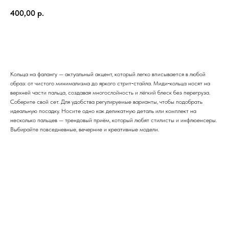
400,00
р.
Купить
Кольца на фалангу — актуальный акцент, который легко вписывается в любой
образ: от чистого минимализма до яркого стрит‑стайла. Миди‑кольца носят на
верхней части пальца, создавая многослойность и лёгкий блеск без перегруза.
Соберите свой сет. Для удобства регулируемые варианты, чтобы подобрать
идеальную посадку. Носите одно как деликатную деталь или комплект на
несколько пальцев — трендовый приём, который любят стилисты и инфлюенсеры.
Выбирайте повседневные, вечерние и креативные модели.