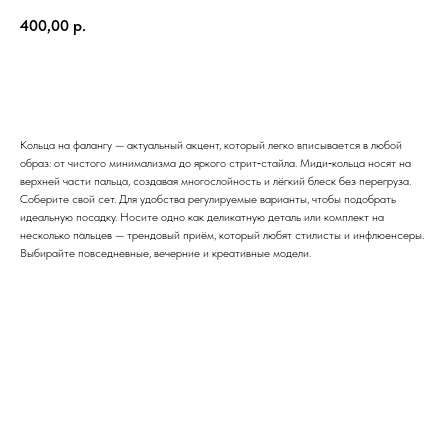
400,00
р.
Купить
Кольца на фалангу — актуальный акцент, который легко вписывается в любой
образ: от чистого минимализма до яркого стрит‑стайла. Миди‑кольца носят на
верхней части пальца, создавая многослойность и лёгкий блеск без перегруза.
Соберите свой сет. Для удобства регулируемые варианты, чтобы подобрать
идеальную посадку. Носите одно как деликатную деталь или комплект на
несколько пальцев — трендовый приём, который любят стилисты и инфлюенсеры.
Выбирайте повседневные, вечерние и креативные модели.