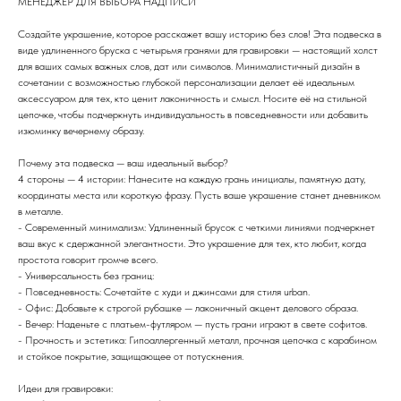
МЕНЕДЖЕР ДЛЯ ВЫБОРА НАДПИСИ
Создайте украшение, которое расскажет вашу историю без слов! Эта подвеска в
виде удлиненного бруска с четырьмя гранями для гравировки — настоящий холст
для ваших самых важных слов, дат или символов. Минималистичный дизайн в
сочетании с возможностью глубокой персонализации делает её идеальным
аксессуаром для тех, кто ценит лаконичность и смысл. Носите её на стильной
цепочке, чтобы подчеркнуть индивидуальность в повседневности или добавить
изюминку вечернему образу.
Почему эта подвеска — ваш идеальный выбор?
4 стороны — 4 истории: Нанесите на каждую грань инициалы, памятную дату,
координаты места или короткую фразу. Пусть ваше украшение станет дневником
в металле.
- Современный минимализм: Удлиненный брусок с четкими линиями подчеркнет
ваш вкус к сдержанной элегантности. Это украшение для тех, кто любит, когда
простота говорит громче всего.
- Универсальность без границ:
- Повседневность: Сочетайте с худи и джинсами для стиля urban.
- Офис: Добавьте к строгой рубашке — лаконичный акцент делового образа.
- Вечер: Наденьте с платьем-футляром — пусть грани играют в свете софитов.
- Прочность и эстетика: Гипоаллергенный металл, прочная цепочка с карабином
и стойкое покрытие, защищающее от потускнения.
Идеи для гравировки: