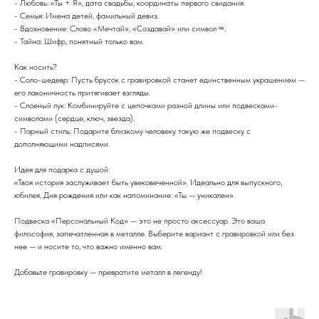
- Любовь: «Ты + Я», дата свадьбы, координаты первого свидания.
- Семья: Имена детей, фамильный девиз.
- Вдохновение: Слово «Мечтай», «Создавай» или символ ∞.
- Тайна: Шифр, понятный только вам.
Как носить?
- Соло-шедевр: Пусть брусок с гравировкой станет единственным украшением —
его лаконичность притягивает взгляды.
- Слоеный лук: Комбинируйте с цепочками разной длины или подвесками-
символами (сердце, ключ, звезда).
- Парный стиль: Подарите близкому человеку такую же подвеску с
дополняющими надписями.
Идея для подарка с душой:
«Твоя история заслуживает быть увековеченной». Идеально для выпускного,
юбилея, Дня рождения или как напоминание: «Ты — уникален».
Подвеска «Персональный Код» — это не просто аксессуар. Это ваша
философия, запечатленная в металле. Выберите вариант с гравировкой или без
нее — и носите то, что важно именно вам.
Добавьте гравировку — превратите металл в легенду!