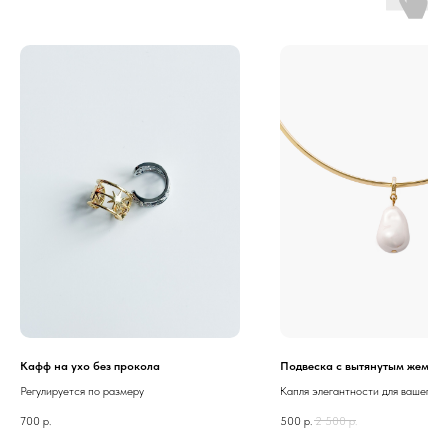
Кафф на ухо без прокола
Подвеска с вытянутым жемчу
Регулируется по размеру
Капля элегантности для вашего о
700
р.
500
р.
2 500
р.