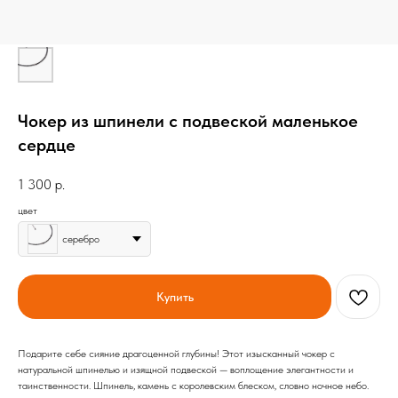
Чокер из шпинели с подвеской маленькое
сердце
1 300
р.
цвет
серебро
Купить
Подарите себе сияние драгоценной глубины! Этот изысканный чокер с
натуральной шпинелью и изящной подвеской — воплощение элегантности и
таинственности. Шпинель, камень с королевским блеском, словно ночное небо.