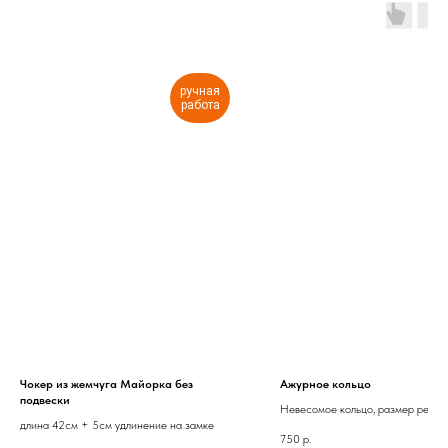
ручная
работа
Чокер из жемчуга Майорка без
Ажурное кольцо
подвески
Невесомое кольцо, размер регул
длина 42см + 5см удлинение на замке
750
р.