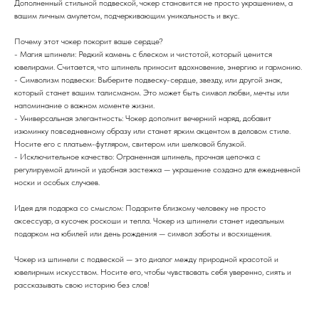
Дополненный стильной подвеской, чокер становится не просто украшением, а
вашим личным амулетом, подчеркивающим уникальность и вкус.
Почему этот чокер покорит ваше сердце?
- Магия шпинели: Редкий камень с блеском и чистотой, который ценится
ювелирами. Считается, что шпинель приносит вдохновение, энергию и гармонию.
- Символизм подвески: Выберите подвеску-сердце, звезду, или другой знак,
который станет вашим талисманом. Это может быть символ любви, мечты или
напоминание о важном моменте жизни.
- Универсальная элегантность: Чокер дополнит вечерний наряд, добавит
изюминку повседневному образу или станет ярким акцентом в деловом стиле.
Носите его с платьем-футляром, свитером или шелковой блузкой.
- Исключительное качество: Ограненная шпинель, прочная цепочка с
регулируемой длиной и удобная застежка — украшение создано для ежедневной
носки и особых случаев.
Идея для подарка со смыслом: Подарите близкому человеку не просто
аксессуар, а кусочек роскоши и тепла. Чокер из шпинели станет идеальным
подарком на юбилей или день рождения — символ заботы и восхищения.
Чокер из шпинели с подвеской — это диалог между природной красотой и
ювелирным искусством. Носите его, чтобы чувствовать себя уверенно, сиять и
рассказывать свою историю без слов!